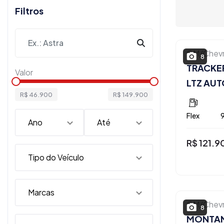
Filtros
GM/Chevr
8
TRACKER
Valor
LTZ AU
R$ 46.900
R$ 149.900
Flex
R$ 121.
GM/Chevr
8
MONTANA