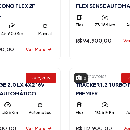
CONO FLEX 2P
FLEX SENSE AUTOM
L
Flex
73.166 Km
A
45.603 Km
Manual
R$ 94.900,00
Ve
00,00
Ver Mais
GM/Chevrolet
2019/2019
2
8
E 2.0 LX 4X2 16V
TRACKER 1.2 TURBO 
P AUTOMÁTICO
PREMIER
11.325 Km
Automático
Flex
40.519 Km
A
900,00
R$ 112.900,00
Ver Mais
Ve