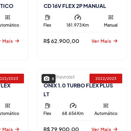
ÁTICO
CD 16V FLEX 2P MANUAL
utomático
Flex
181.973 Km
Manual
R$ 62.900,00
r Mais
Ver Mais
GM/Chevrolet
022/2023
2022/2023
8
FLEX
ONIX 1.0 TURBO FLEX PLUS
LT
utomático
Flex
68.656 Km
Automático
R$ 79.900,00
r Mais
Ver Mais