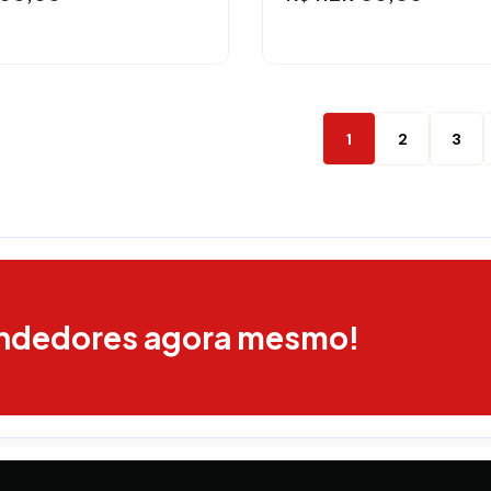
1
2
3
endedores agora mesmo!