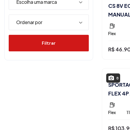
CS 8V E
MANUA
Flex
Filtrar
R$ 46.9
Kia
8
SPORTAG
FLEX 4
Flex
1
R$ 103.