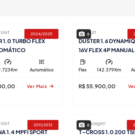
olet
Renault
2024/2025
8
 1.0 TURBO FLEX
DUSTER 1.6 DYNAMI
TOMÁTICO
16V FLEX 4P MANUAL
9.723 Km
Automático
Flex
142.379 Km
A
900,00
R$ 55.900,00
Ver Mais
Ve
olet
Volkswagen
2011/2012
8
 1.4 MPFI SPORT
T-CROSS 1.0 200 TS