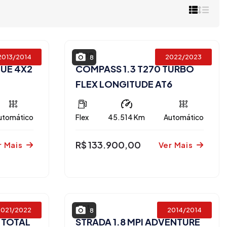
Jeep
2013/2014
2022/2023
8
QUE 4X2
COMPASS 1.3 T270 TURBO
FLEX LONGITUDE AT6
utomático
Flex
45.514 Km
Automático
R$ 133.900,00
r Mais
Ver Mais
Fiat
2021/2022
2014/2014
8
I TOTAL
STRADA 1.8 MPI ADVENTURE