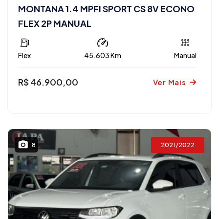
MONTANA 1.4 MPFI SPORT CS 8V ECONO
FLEX 2P MANUAL
Flex
45.603 Km
Manual
R$ 46.900,00
Ver Mais
2021/2022
8