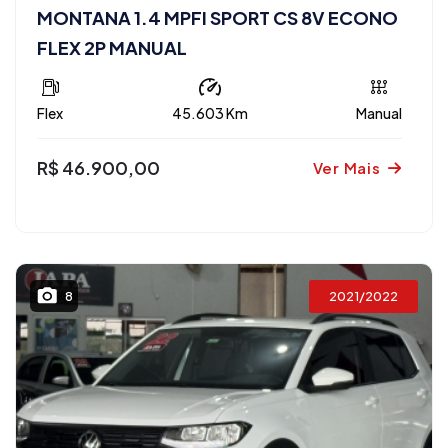
MONTANA 1.4 MPFI SPORT CS 8V ECONO
FLEX 2P MANUAL
Flex
45.603 Km
Manual
R$ 46.900,00
Ver Mais
2021/2022
8