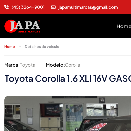
(45) 3264-9001
japamultimarcas@gmail.com
Hom
Home
Detalhes do veículo
Marca:
Toyota
Modelo:
Corolla
Toyota Corolla 1.6 XLI 16V