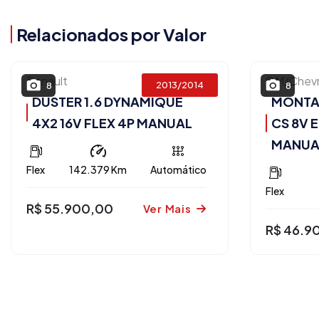
Relacionados por Valor
Renault
GM/Chevr
2013/2014
8
8
DUSTER 1.6 DYNAMIQUE
MONTAN
4X2 16V FLEX 4P MANUAL
CS 8V 
MANUA
Flex
142.379 Km
Automático
Flex
R$ 55.900,00
Ver Mais
R$ 46.9