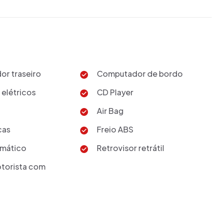
r traseiro
Computador de bordo
 elétricos
CD Player
Air Bag
cas
Freio ABS
mático
Retrovisor retrátil
torista com