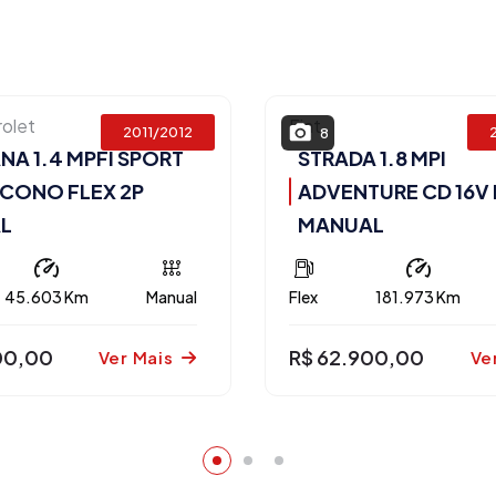
olet
Fiat
2011/2012
8
A 1.4 MPFI SPORT
STRADA 1.8 MPI
ECONO FLEX 2P
ADVENTURE CD 16V 
L
MANUAL
45.603 Km
Manual
Flex
181.973 Km
00,00
R$ 62.900,00
Ver Mais
Ve