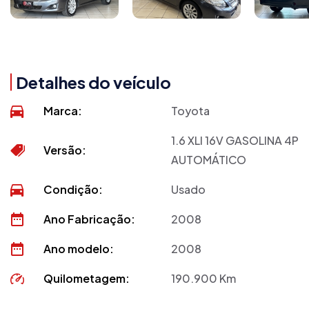
Detalhes do veículo
Marca:
Toyota
1.6 XLI 16V GASOLINA 4P
Versão:
AUTOMÁTICO
Condição:
Usado
Ano Fabricação:
2008
Ano modelo:
2008
Quilometagem:
190.900 Km