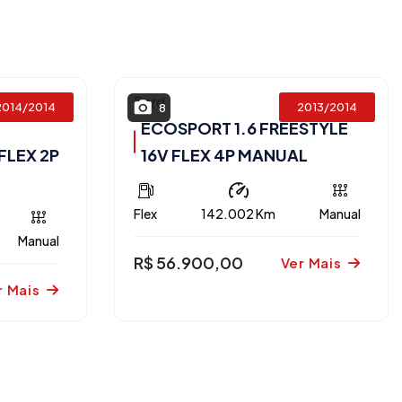
Ford
2014/2014
2013/2014
8
ECOSPORT 1.6 FREESTYLE
FLEX 2P
16V FLEX 4P MANUAL
Flex
142.002 Km
Manual
Manual
R$ 56.900,00
Ver Mais
r Mais