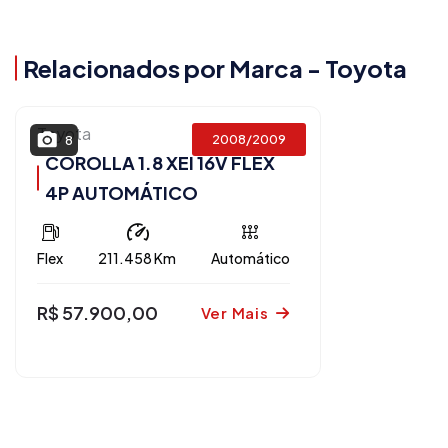
Relacionados por Marca - Toyota
Toyota
2008/2009
8
COROLLA 1.8 XEI 16V FLEX
4P AUTOMÁTICO
Flex
211.458 Km
Automático
R$ 57.900,00
Ver Mais