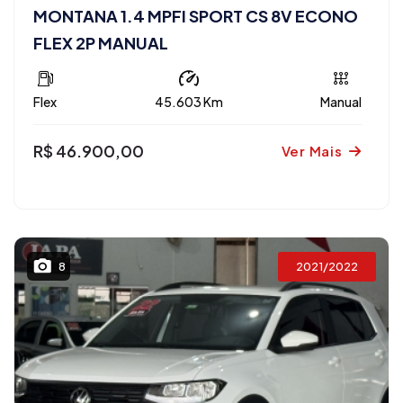
MONTANA 1.4 MPFI SPORT CS 8V ECONO
FLEX 2P MANUAL
Flex
45.603 Km
Manual
R$ 46.900,00
Ver Mais
2021/2022
8