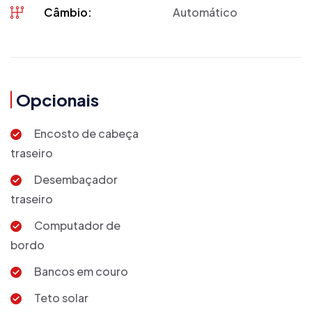
Câmbio:
Automático
Opcionais
Encosto de cabeça
traseiro
Desembaçador
traseiro
Computador de
bordo
Bancos em couro
Teto solar