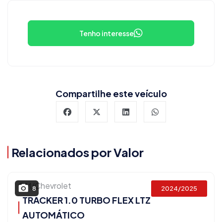
Tenho interesse
Compartilhe este veículo
Relacionados por Valor
GM/Chevrolet
2024/2025
8
TRACKER 1.0 TURBO FLEX LTZ
AUTOMÁTICO