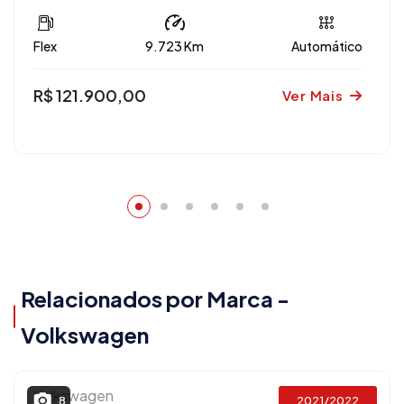
Flex
9.723 Km
Automático
R$ 121.900,00
Ver Mais
Relacionados por Marca -
Volkswagen
Volkswagen
2021/2022
8