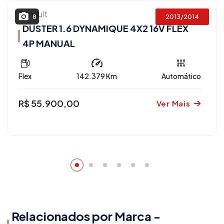
Renault
2013/2014
8
DUSTER 1.6 DYNAMIQUE 4X2 16V FLEX
4P MANUAL
Flex
142.379 Km
Automático
R$ 55.900,00
Ver Mais
Relacionados por Marca -