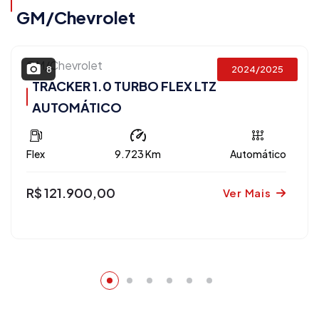
GM/Chevrolet
GM/Chevrolet
2024/2025
8
TRACKER 1.0 TURBO FLEX LTZ
AUTOMÁTICO
Flex
9.723 Km
Automático
R$ 121.900,00
Ver Mais