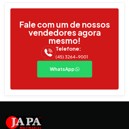
Fale com um de nossos
vendedores agora
mesmo!
Telefone:
(45) 3264-9001
WhatsApp